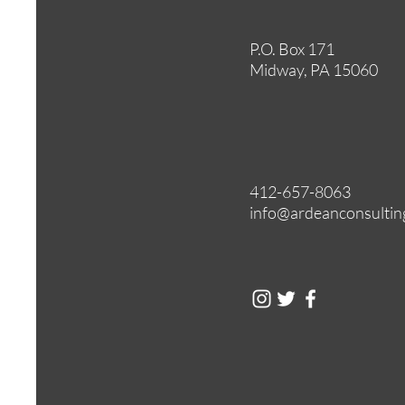
P.O. Box 171
Midway, PA 15060
412-657-8063
info@ardeanconsultin