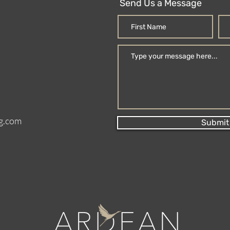
Send Us a Message
g.com
Submit