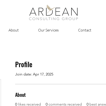
About
Our Services
Contact
Profile
Join date: Apr 17, 2025
About
0
likes received
0
comments received
0
best answ